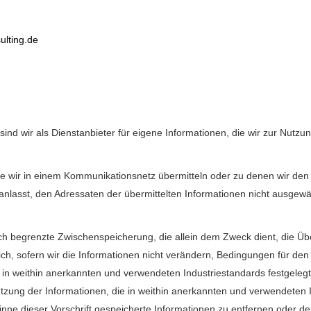
lting.de
d wir als Dienstanbieter für eigene Informationen, die wir zur Nutzu
ie wir in einem Kommunikationsnetz übermitteln oder zu denen wir den
eranlasst, den Adressaten der übermittelten Informationen nicht ausgewä
lich begrenzte Zwischenspeicherung, die allein dem Zweck dient, die Ü
lich, sofern wir die Informationen nicht verändern, Bedingungen für d
ie in weithin anerkannten und verwendeten Industriestandards festgele
ung der Informationen, die in weithin anerkannten und verwendeten Ind
nne dieser Vorschrift gespeicherte Informationen zu entfernen oder d