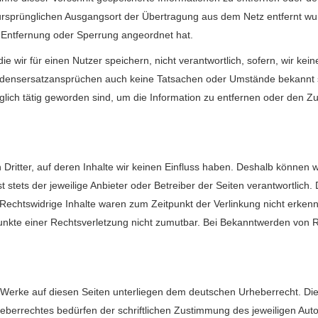
ursprünglichen Ausgangsort der Übertragung aus dem Netz entfernt w
 Entfernung oder Sperrung angeordnet hat.
e wir für einen Nutzer speichern, nicht verantwortlich, sofern, wir ke
adensersatzansprüchen auch keine Tatsachen oder Umstände bekannt s
züglich tätig geworden sind, um die Information zu entfernen oder den Z
Dritter, auf deren Inhalte wir keinen Einfluss haben. Deshalb können 
t stets der jeweilige Anbieter oder Betreiber der Seiten verantwortlich
Rechtswidrige Inhalte waren zum Zeitpunkt der Verlinkung nicht erkennb
spunkte einer Rechtsverletzung nicht zumutbar. Bei Bekanntwerden von 
nd Werke auf diesen Seiten unterliegen dem deutschen Urheberrecht. Die 
berrechtes bedürfen der schriftlichen Zustimmung des jeweiligen Auto